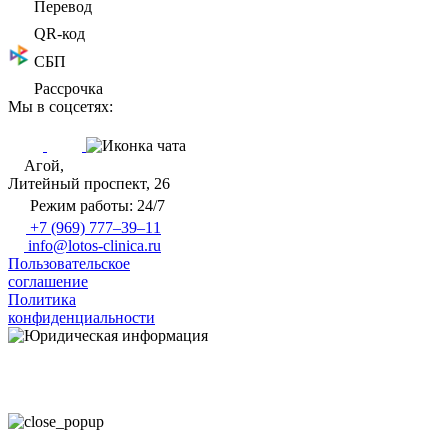
Перевод
QR-код
СБП
Рассрочка
Мы в соцсетях:
Агой,
Литейный проспект, 26
Режим работы: 24/7
+7 (969) 777–39–11
info@lotos-clinica.ru
Пользовательское
соглашение
Политика
конфиденциальности
Имеются противопоказания, необходима консультация с
врачом
18+
Политикой обработки
персональных данных
Согласием на обработку персональных данных
Пользовательским соглашением
Политикой конфиденциальности
Согласием на
обработку ПД с помощью сервиса Яндекс Метрика