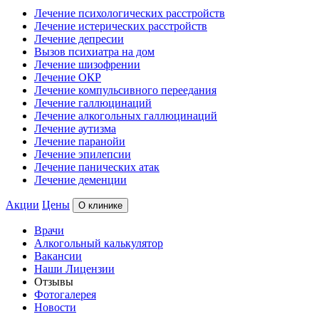
Лечение психологических расстройств
Лечение истерических расстройств
Лечение депресии
Вызов психиатра на дом
Лечение шизофрении
Лечение ОКР
Лечение компульсивного переедания
Лечение галлюцинаций
Лечение алкогольных галлюцинаций
Лечение аутизма
Лечение паранойи
Лечение эпилепсии
Лечение панических атак
Лечение деменции
Акции
Цены
О клинике
Врачи
Алкогольный калькулятор
Вакансии
Наши Лицензии
Отзывы
Фотогалерея
Новости