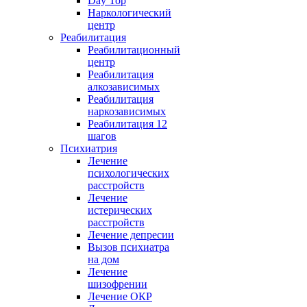
Day Top
Наркологический
центр
Реабилитация
Реабилитационный
центр
Реабилитация
алкозависимых
Реабилитация
наркозависимых
Реабилитация 12
шагов
Психиатрия
Лечение
психологических
расстройств
Лечение
истерических
расстройств
Лечение депресии
Вызов психиатра
на дом
Лечение
шизофрении
Лечение ОКР