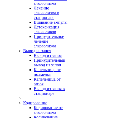
алкоголизма
Лечение
алкоголизма в
стационаре
Вшивание ампулы
Детоксикация
алкоголиков
Принудительное
лечение
алкоголизма
Вывод из запоя
Вывод из запоя
Принудительный
вывод из запоя
Капельница от
похмелья
Капельница от
запоя
Вывод из запоя в
стационаре
Кодирование
Кодирование от
алкоголизма
Кодирование