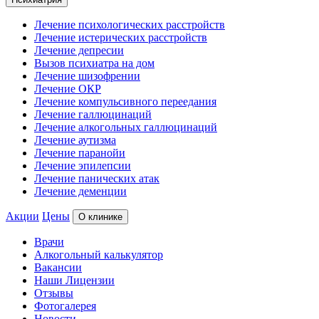
Лечение психологических расстройств
Лечение истерических расстройств
Лечение депресии
Вызов психиатра на дом
Лечение шизофрении
Лечение ОКР
Лечение компульсивного переедания
Лечение галлюцинаций
Лечение алкогольных галлюцинаций
Лечение аутизма
Лечение паранойи
Лечение эпилепсии
Лечение панических атак
Лечение деменции
Акции
Цены
О клинике
Врачи
Алкогольный калькулятор
Вакансии
Наши Лицензии
Отзывы
Фотогалерея
Новости