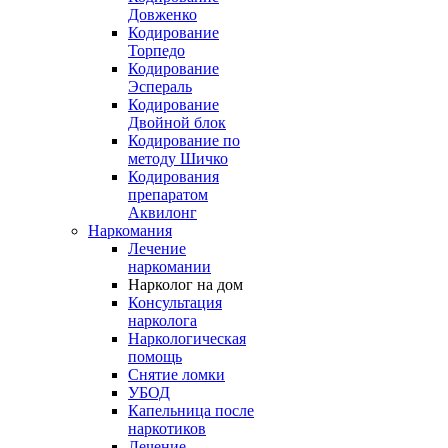
Довженко
Кодирование
Торпедо
Кодирование
Эспераль
Кодирование
Двойной блок
Кодирование по
методу Шичко
Кодирования
препаратом
Аквилонг
Наркомания
Лечение
наркомании
Нарколог на дом
Консультация
нарколога
Наркологическая
помощь
Снятие ломки
УБОД
Капельница после
наркотиков
Лечение