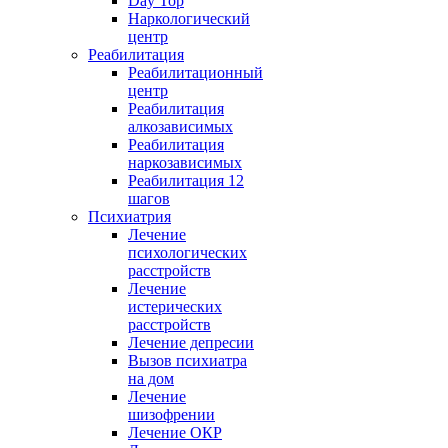
Day Top
Наркологический
центр
Реабилитация
Реабилитационный
центр
Реабилитация
алкозависимых
Реабилитация
наркозависимых
Реабилитация 12
шагов
Психиатрия
Лечение
психологических
расстройств
Лечение
истерических
расстройств
Лечение депресии
Вызов психиатра
на дом
Лечение
шизофрении
Лечение ОКР