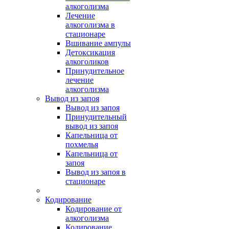
алкоголизма
Лечение
алкоголизма в
стационаре
Вшивание ампулы
Детоксикация
алкоголиков
Принудительное
лечение
алкоголизма
Вывод из запоя
Вывод из запоя
Принудительный
вывод из запоя
Капельница от
похмелья
Капельница от
запоя
Вывод из запоя в
стационаре
Кодирование
Кодирование от
алкоголизма
Кодирование