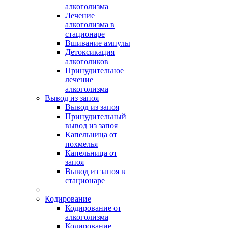
алкоголизма
Лечение
алкоголизма в
стационаре
Вшивание ампулы
Детоксикация
алкоголиков
Принудительное
лечение
алкоголизма
Вывод из запоя
Вывод из запоя
Принудительный
вывод из запоя
Капельница от
похмелья
Капельница от
запоя
Вывод из запоя в
стационаре
Кодирование
Кодирование от
алкоголизма
Кодирование