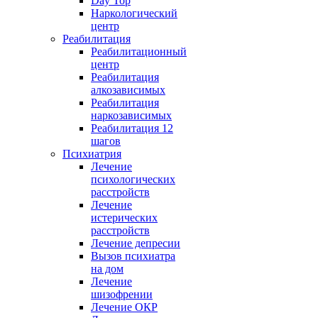
Day Top
Наркологический
центр
Реабилитация
Реабилитационный
центр
Реабилитация
алкозависимых
Реабилитация
наркозависимых
Реабилитация 12
шагов
Психиатрия
Лечение
психологических
расстройств
Лечение
истерических
расстройств
Лечение депресии
Вызов психиатра
на дом
Лечение
шизофрении
Лечение ОКР