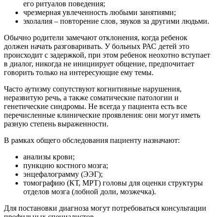
его ритуалов поведения;
чрезмерная увлеченность любыми занятиями;
эхолалия – повторение слов, звуков за другими людьми.
Обычно родители замечают отклонения, когда ребенок
должен начать разговаривать. У больных РАС детей это
происходит с задержкой, при этом ребенок неохотно вступает
в диалог, никогда не инициирует общение, предпочитает
говорить только на интересующие ему темы.
Часто аутизму сопутствуют когнитивные нарушения,
неразвитую речь, а также соматические патологии и
генетические синдромы. Не всегда у пациента есть все
перечисленные клинические проявления: они могут иметь
разную степень выраженности.
В рамках общего обследования пациенту назначают:
анализы крови;
пункцию костного мозга;
энцефалограмму (ЭЭГ);
томографию (КТ, МРТ) головы для оценки структуры
отделов мозга (лобной доли, мозжечка).
Для постановки диагноза могут потребоваться консультации
профильных специалистов.