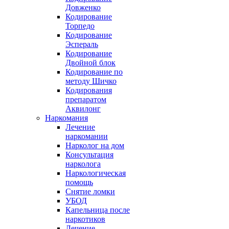
Довженко
Кодирование
Торпедо
Кодирование
Эспераль
Кодирование
Двойной блок
Кодирование по
методу Шичко
Кодирования
препаратом
Аквилонг
Наркомания
Лечение
наркомании
Нарколог на дом
Консультация
нарколога
Наркологическая
помощь
Снятие ломки
УБОД
Капельница после
наркотиков
Лечение