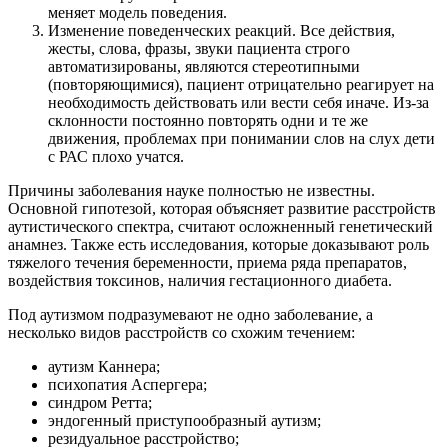
меняет модель поведения.
Изменение поведенческих реакций. Все действия,
жесты, слова, фразы, звуки пациента строго
автоматизированы, являются стереотипными
(повторяющимися), пациент отрицательно реагирует на
необходимость действовать или вести себя иначе. Из-за
склонности постоянно повторять одни и те же
движения, проблемах при понимании слов на слух дети
с РАС плохо учатся.
Причины заболевания науке полностью не известны.
Основной гипотезой, которая объясняет развитие расстройств
аутистического спектра, считают осложненный генетический
анамнез. Также есть исследования, которые доказывают роль
тяжелого течения беременности, приема ряда препаратов,
воздействия токсинов, наличия гестационного диабета.
Под аутизмом подразумевают не одно заболевание, а
несколько видов расстройств со схожим течением:
аутизм Каннера;
психопатия Аспергера;
синдром Ретта;
эндогенный приступообразный аутизм;
резидуальное расстройство;