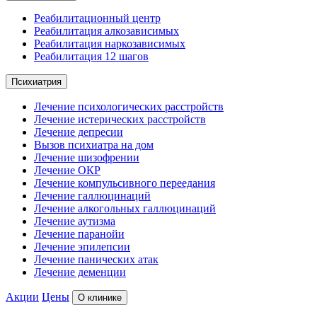
Реабилитационный центр
Реабилитация алкозависимых
Реабилитация наркозависимых
Реабилитация 12 шагов
Психиатрия
Лечение психологических расстройств
Лечение истерических расстройств
Лечение депресии
Вызов психиатра на дом
Лечение шизофрении
Лечение ОКР
Лечение компульсивного переедания
Лечение галлюцинаций
Лечение алкогольных галлюцинаций
Лечение аутизма
Лечение паранойи
Лечение эпилепсии
Лечение панических атак
Лечение деменции
Акции
Цены
О клинике