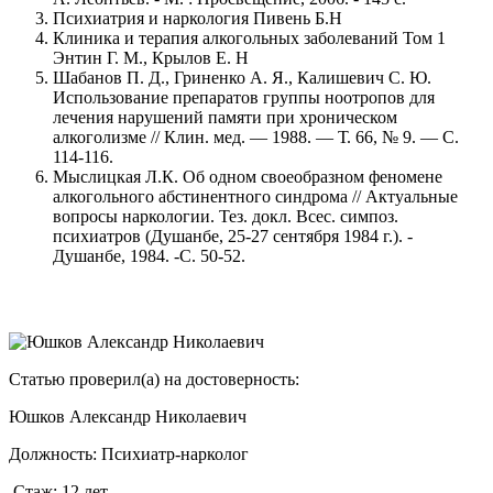
Психиатрия и наркология Пивень Б.Н
Клиника и терапия алкогольных заболеваний Том 1
Энтин Г. М., Крылов Е. Н
Шабанов П. Д., Гриненко А. Я., Калишевич С. Ю.
Использование препаратов группы ноотропов для
лечения нарушений памяти при хроническом
алкоголизме // Клин. мед. — 1988. — Т. 66, № 9. — С.
114-116.
Мыслицкая Л.К. Об одном своеобразном феномене
алкогольного абстинентного синдрома // Актуальные
вопросы наркологии. Тез. докл. Всес. симпоз.
психиатров (Душанбе, 25-27 сентября 1984 г.). -
Душанбе, 1984. -С. 50-52.
Статью проверил(а) на достоверность:
Юшков Александр Николаевич
Должность:
Психиатр-нарколог
Стаж:
12 лет