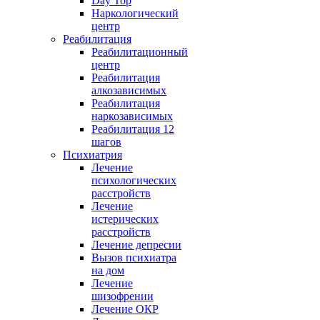
Day Top
Наркологический
центр
Реабилитация
Реабилитационный
центр
Реабилитация
алкозависимых
Реабилитация
наркозависимых
Реабилитация 12
шагов
Психиатрия
Лечение
психологических
расстройств
Лечение
истерических
расстройств
Лечение депресии
Вызов психиатра
на дом
Лечение
шизофрении
Лечение ОКР