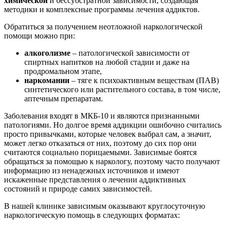
химической
и бессубстратной зависимости, создающая
методики и комплексные программы лечения аддиктов.
Обратиться за получением неотложной наркологической
помощи можно при:
алкоголизме
– патологической зависимости от
спиртных напитков на любой стадии и даже на
продромальном этапе,
наркомании
– тяге к психоактивным веществам (ПАВ)
синтетического или растительного состава, в том числе,
аптечным препаратам.
Заболевания входят в МКБ-10 и являются признанными
патологиями. Но долгое время аддикции ошибочно считались
просто привычками, которые человек выбрал сам, а значит,
может легко отказаться от них, поэтому до сих пор они
считаются социально порицаемыми. Зависимые боятся
обращаться за помощью к наркологу, поэтому часто получают
информацию из ненадежных источников и имеют
искаженные представления о лечении аддиктивных
состояний и природе самих зависимостей.
В нашей клинике зависимым оказывают круглосуточную
наркологическую помощь в следующих форматах: