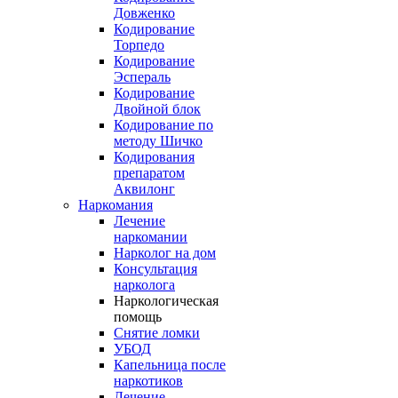
Довженко
Кодирование
Торпедо
Кодирование
Эспераль
Кодирование
Двойной блок
Кодирование по
методу Шичко
Кодирования
препаратом
Аквилонг
Наркомания
Лечение
наркомании
Нарколог на дом
Консультация
нарколога
Наркологическая
помощь
Снятие ломки
УБОД
Капельница после
наркотиков
Лечение