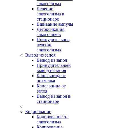
алкоголизма
Лечение
алкоголизма в
стационаре
Вшивание ампулы
Детоксикация
алкоголиков
Принудительное
лечение
алкоголизма
Вывод из запоя
Вывод из запоя
Принудительный
вывод из запоя
Капельница от
похмелья
Капельница от
запоя
Вывод из запоя в
стационаре
Кодирование
Кодирование от
алкоголизма
Кодирование